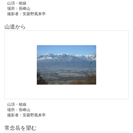
山頂・稜線
場所：長峰山
撮影者：安曇野風来亭
山道から
山頂・稜線
場所：長峰山
撮影者：安曇野風来亭
常念岳を望む