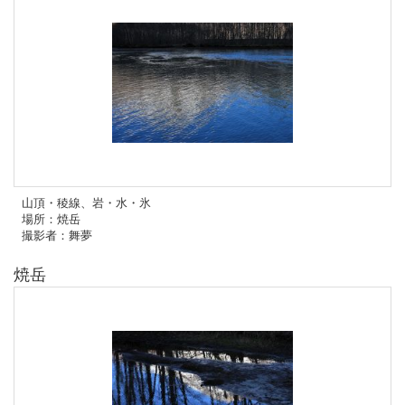
山頂・稜線、岩・水・氷
場所：焼岳
撮影者：舞夢
焼岳