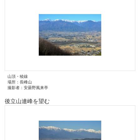
山頂・稜線
場所：長峰山
撮影者：安曇野風来亭
後立山連峰を望む