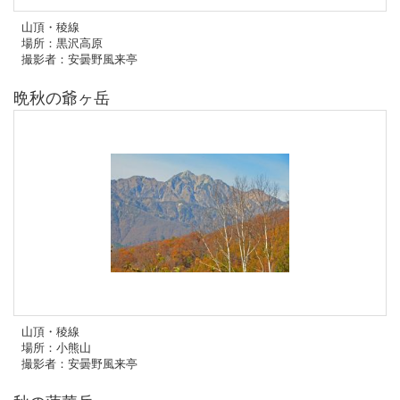
山頂・稜線
場所：黒沢高原
撮影者：安曇野風来亭
晩秋の爺ヶ岳
山頂・稜線
場所：小熊山
撮影者：安曇野風来亭