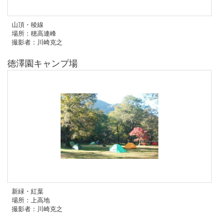
山頂・稜線
場所：穂高連峰
撮影者：川崎克之
徳澤園キャンプ場
新緑・紅葉
場所：上高地
撮影者：川崎克之