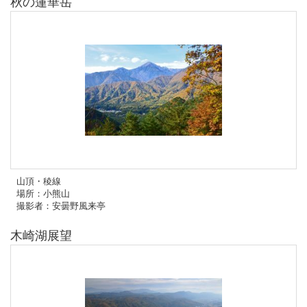
秋の蓮華岳
山頂・稜線
場所：小熊山
撮影者：安曇野風来亭
木崎湖展望