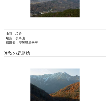
山頂・稜線
場所：長峰山
撮影者：安曇野風来亭
晩秋の鹿島槍