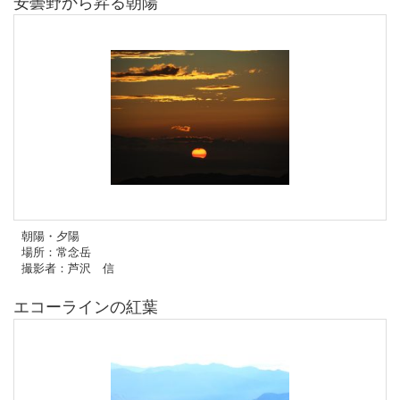
安曇野から昇る朝陽
朝陽・夕陽
場所：常念岳
撮影者：芦沢 信
エコーラインの紅葉