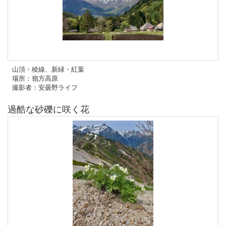
山頂・稜線、新緑・紅葉
場所：嶺方高原
撮影者：安曇野ライフ
過酷な砂礫に咲く花