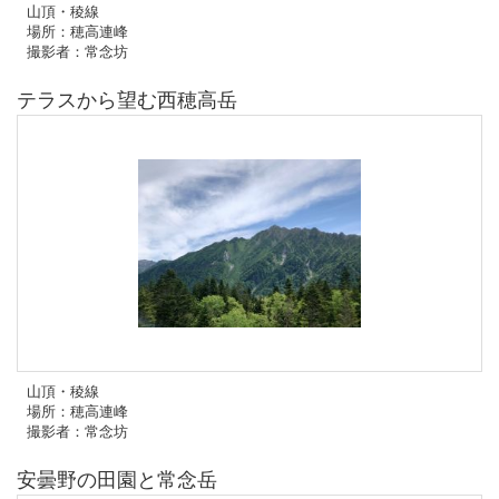
山頂・稜線
場所：穂高連峰
撮影者：常念坊
テラスから望む西穂高岳
山頂・稜線
場所：穂高連峰
撮影者：常念坊
安曇野の田園と常念岳