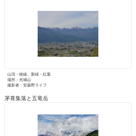
山頂・稜線、新緑・紅葉
場所：光城山
撮影者：安曇野ライフ
茅葺集落と五竜岳