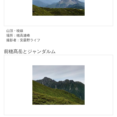
山頂・稜線
場所：穂高連峰
撮影者：安曇野ライフ
前穂髙岳とジャンダルム