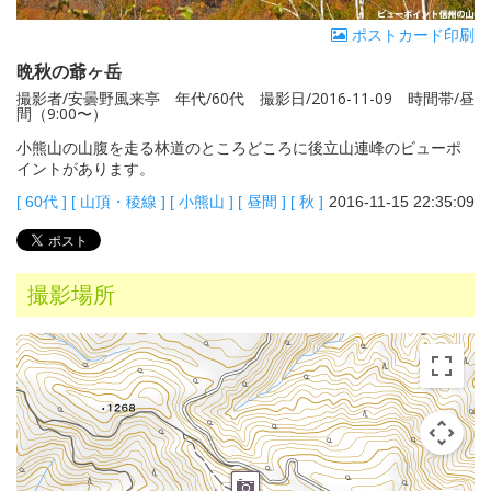
ポストカード印刷
晩秋の爺ヶ岳
撮影者/安曇野風来亭 年代/60代 撮影日/2016-11-09 時間帯/昼
間（9:00〜）
小熊山の山腹を走る林道のところどころに後立山連峰のビューポ
イントがあります。
[
60代
]
[
山頂・稜線
]
[
小熊山
]
[
昼間
]
[
秋
]
2016-11-15 22:35:09
撮影場所