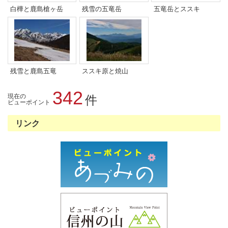
白樺と鹿島槍ヶ岳
残雪の五竜岳
五竜岳とススキ
残雪と鹿島五竜
ススキ原と焼山
342
現在の
件
ビューポイント
リンク