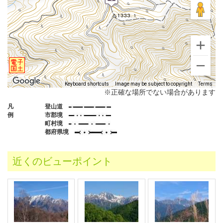
Keyboard shortcuts
Image may be subject to copyright
Terms
※正確な場所でない場合があります
凡
登山道
例
市郡境
町村境
都府県境
近くのビューポイント