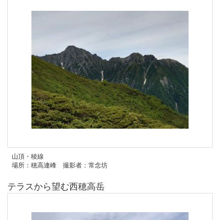
山頂・稜線
場所：穂高連峰 撮影者：常念坊
テラスから望む西穂高岳