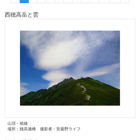
西穂高岳と雲
山頂・稜線
場所：穂高連峰 撮影者：安曇野ライフ