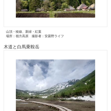
山頂・稜線、新緑・紅葉
場所：嶺方高原 撮影者：安曇野ライフ
木道と白馬乗鞍岳