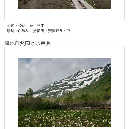
山頂・稜線、花・草木
場所：白馬岳 撮影者：安曇野ライフ
栂池自然園と水芭蕉