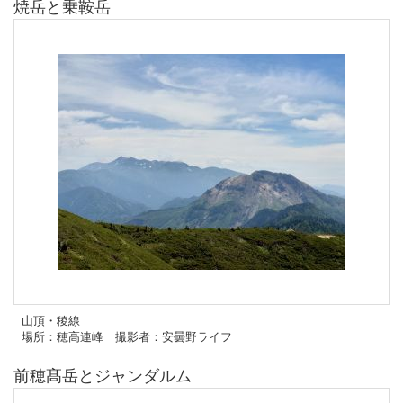
焼岳と乗鞍岳
山頂・稜線
場所：穂高連峰 撮影者：安曇野ライフ
前穂髙岳とジャンダルム