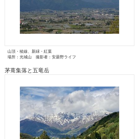
山頂・稜線、新緑・紅葉
場所：光城山 撮影者：安曇野ライフ
茅葺集落と五竜岳