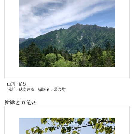
山頂・稜線
場所：穂高連峰 撮影者：常念坊
新緑と五竜岳