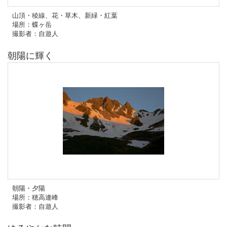
山頂・稜線、花・草木、新緑・紅葉
場所：蝶ヶ岳
撮影者：自遊人
朝陽に輝く
朝陽・夕陽
場所：穂高連峰
撮影者：自遊人