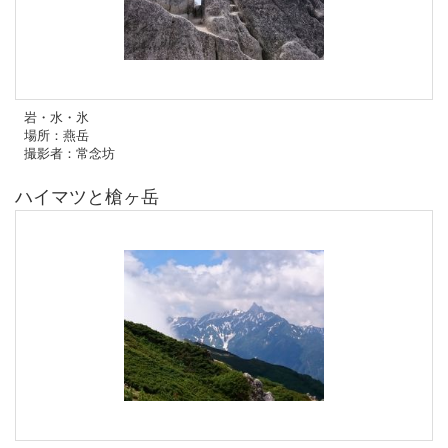
岩・水・氷
場所：燕岳
撮影者：常念坊
ハイマツと槍ヶ岳