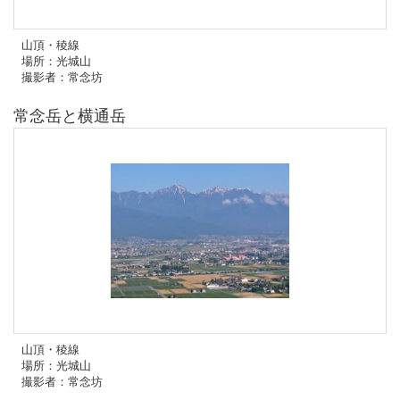
山頂・稜線
場所：光城山
撮影者：常念坊
常念岳と横通岳
山頂・稜線
場所：光城山
撮影者：常念坊