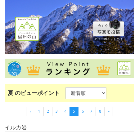
ビューポイントとは
夏 のビューポイント
«
1
2
3
4
5
6
7
8
»
イルカ岩