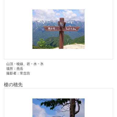
山頂・稜線、岩・水・氷
場所：燕岳
撮影者：常念坊
槍の穂先