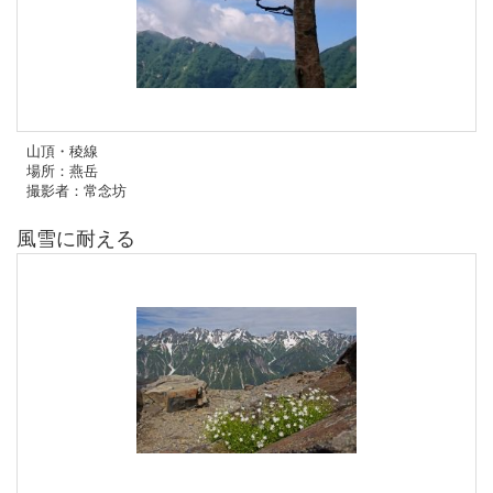
山頂・稜線
場所：燕岳
撮影者：常念坊
風雪に耐える