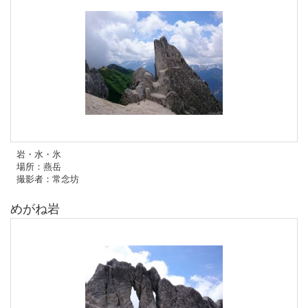
岩・水・氷
場所：燕岳
撮影者：常念坊
めがね岩