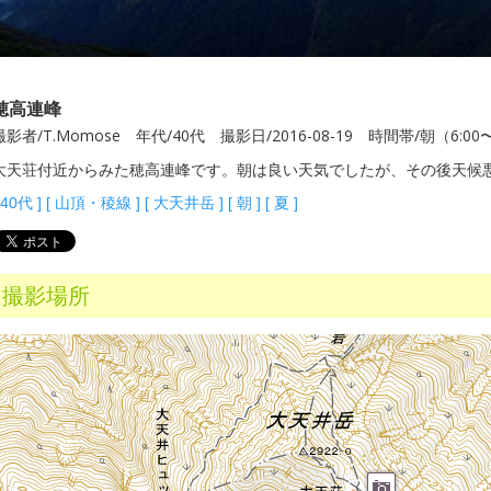
穂高連峰
撮影者/T.Momose 年代/40代 撮影日/2016-08-19 時間帯/朝（6:00
大天荘付近からみた穂高連峰です。朝は良い天気でしたが、その後天候
40代
]
[
山頂・稜線
]
[
大天井岳
]
[
朝
]
[
夏
]
撮影場所