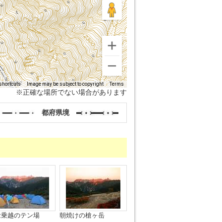
shortcuts
Image may be subject to copyright
Terms
※正確な場所でない場合があります
都府県境
念乗越のテン場
朝焼けの槍ヶ岳