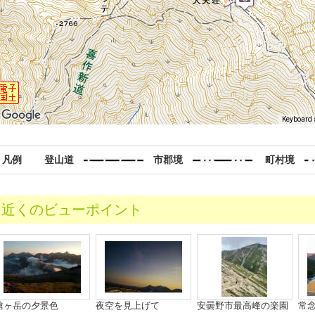
Keyboard 
凡
例
登山道
市郡境
町村境
近くのビューポイント
槍ヶ岳の夕景色
夜空を見上げて
安曇野市最高峰の楽園
常