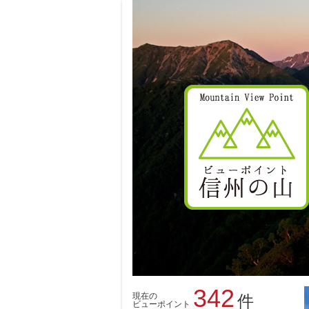
342
現在の
件
ビューポイント