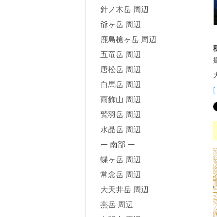
針ノ木岳 周辺
爺ヶ岳 周辺
鹿島槍ヶ岳 周辺
五竜岳 周辺
唐松岳 周辺
白馬岳 周辺
[
雨飾山 周辺
鷲羽岳 周辺
水晶岳 周辺
ー 南部 ー
蝶ヶ岳 周辺
常念岳 周辺
大天井岳 周辺
燕岳 周辺