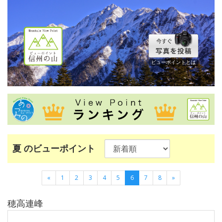
ビューポイントとは
夏 のビューポイント
«
1
2
3
4
5
6
7
8
»
穂高連峰