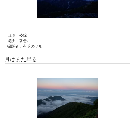
山頂・稜線
場所：常念岳
撮影者：有明のサル
月はまた昇る