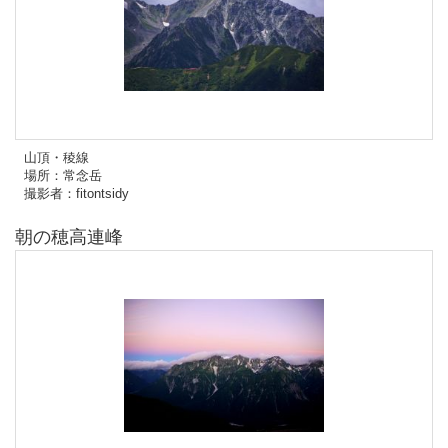
山頂・稜線
場所：常念岳
撮影者：fitontsidy
朝の穂高連峰