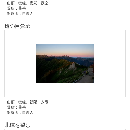
山頂・稜線、夜景・夜空
場所：燕岳
撮影者：自遊人
槍の目覚め
山頂・稜線、朝陽・夕陽
場所：燕岳
撮影者：自遊人
北穂を望む