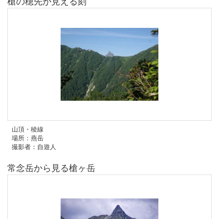
槍の穂先が見える刻
山頂・稜線
場所：燕岳
撮影者：自遊人
常念岳から見る槍ヶ岳