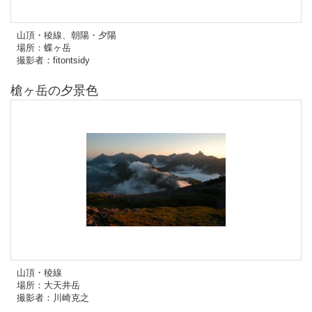
山頂・稜線、朝陽・夕陽
場所：蝶ヶ岳
撮影者：fitontsidy
槍ヶ岳の夕景色
山頂・稜線
場所：大天井岳
撮影者：川崎克之