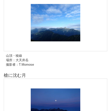
山頂・稜線
場所：大天井岳
撮影者：T.Momose
槍に沈む月