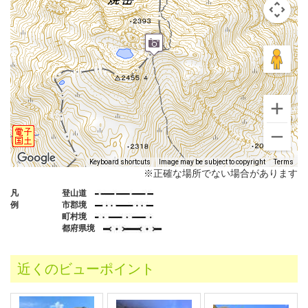
Keyboard shortcuts
Image may be subject to copyright
Terms
※正確な場所でない場合があります
凡
登山道
例
市郡境
町村境
都府県境
近くのビューポイント