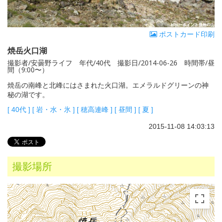
ポストカード印刷
焼岳火口湖
撮影者/安曇野ライフ 年代/40代 撮影日/2014-06-26 時間帯/昼
間（9:00〜）
焼岳の南峰と北峰にはさまれた火口湖。エメラルドグリーンの神
秘の湖です。
[
40代
]
[
岩・水・氷
]
[
穂高連峰
]
[
昼間
]
[
夏
]
2015-11-08 14:03:13
撮影場所