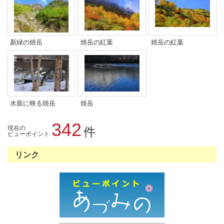
新緑の焼岳
焼岳の紅葉
焼岳の紅葉
水面に映る焼岳
焼岳
342
現在の
件
ビューポイント
リンク