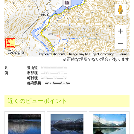
Keyboard shortcuts
Image may be subject to copyright
Terms
※正確な場所でない場合があります
凡
登山道
例
市郡境
町村境
都府県境
近くのビューポイント