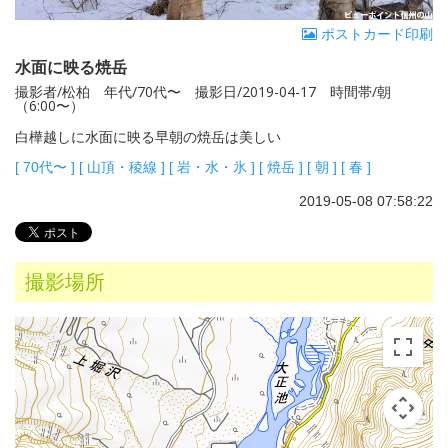
ポストカード印刷
水面に映る焼岳
撮影者/松柏 年代/70代〜 撮影日/2019-04-17 時間帯/朝
（6:00〜）
白樺越しに水面に映る早朝の焼岳は美しい
[
70代〜
]
[
山頂・稜線
]
[
岩・水・氷
]
[
焼岳
]
[
朝
]
[
春
]
2019-05-08 07:58:22
撮影場所