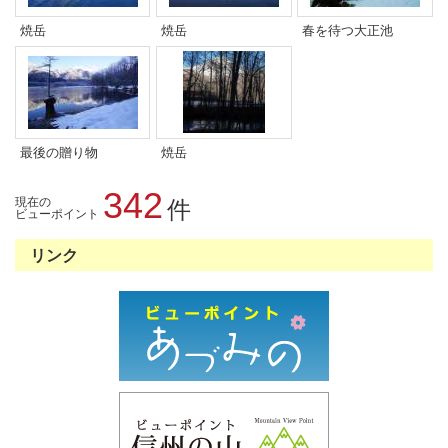
焼岳
焼岳
春を待つ大正池
最後の贈り物
焼岳
342
現在の
件
ビューポイント
リンク