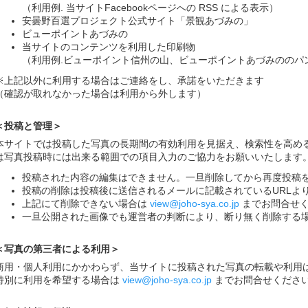
（利用例. 当サイトFacebookページへの RSS による表示）
安曇野百選プロジェクト公式サイト「景観あづみの」
ビューポイントあづみの
当サイトのコンテンツを利用した印刷物
（利用例.ビューポイント信州の山、ビューポイントあづみののパ
※上記以外に利用する場合はご連絡をし、承諾をいただきます
（確認が取れなかった場合は利用から外します）
＜投稿と管理＞
本サイトでは投稿した写真の長期間の有効利用を見据え、検索性を高め
は写真投稿時には出来る範囲での項目入力のご協力をお願いいたします
投稿された内容の編集はできません。一旦削除してから再度投稿
投稿の削除は投稿後に送信されるメールに記載されているURLよ
上記にて削除できない場合は
view@joho-sya.co.jp
までお問合せ
一旦公開された画像でも運営者の判断により、断り無く削除する
＜写真の第三者による利用＞
商用・個人利用にかかわらず、当サイトに投稿された写真の転載や利用
特別に利用を希望する場合は
view@joho-sya.co.jp
までお問合せくださ