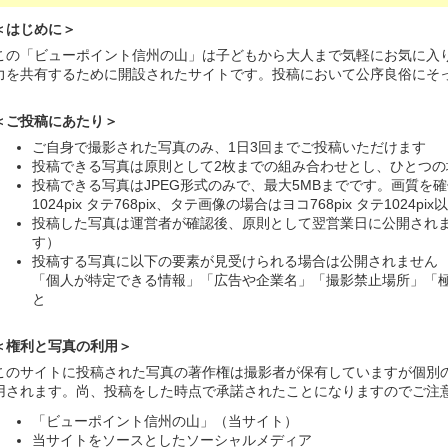
＜はじめに＞
この「ビューポイント信州の山」は子どもから大人まで気軽にお気に入
力を共有するために開設されたサイトです。投稿において公序良俗にそ
＜ご投稿にあたり＞
ご自身で撮影された写真のみ、1日3回までご投稿いただけます
投稿できる写真は原則として2枚までの組み合わせとし、ひとつの
投稿できる写真はJPEG形式のみで、最大5MBまでです。画質を
1024pix タテ768pix、タテ画像の場合はヨコ768pix タテ1024p
投稿した写真は運営者が確認後、原則として翌営業日に公開され
す）
投稿する写真に以下の要素が見受けられる場合は公開されません
「個人が特定できる情報」「広告や企業名」「撮影禁止場所」「
と
＜権利と写真の利用＞
このサイトに投稿された写真の著作権は撮影者が保有していますが個別
用されます。尚、投稿をした時点で承諾されたことになりますのでご注
「ビューポイント信州の山」（当サイト）
当サイトをソースとしたソーシャルメディア