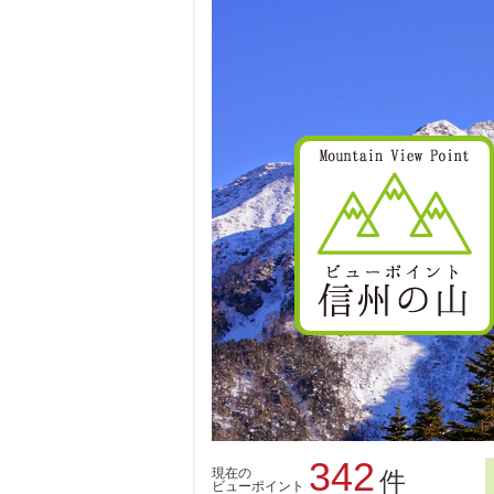
342
現在の
件
ビューポイント