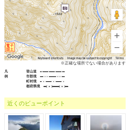
Keyboard shortcuts
Image may be subject to copyright
Terms
※正確な場所でない場合があります
凡
登山道
例
市郡境
町村境
都府県境
近くのビューポイント