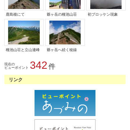
鹿島槍にて
爺ヶ岳の種池山荘
初ブロッケン現象
種池山荘と立山連峰
爺ヶ岳へ続く稜線
342
現在の
件
ビューポイント
リンク