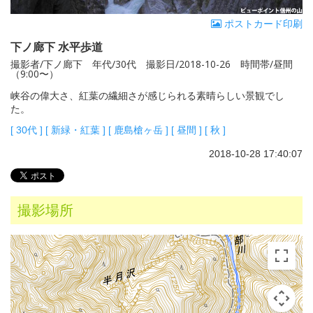
ポストカード印刷
下ノ廊下 水平歩道
撮影者/下ノ廊下 年代/30代 撮影日/2018-10-26 時間帯/昼間
（9:00〜）
峡谷の偉大さ、紅葉の繊細さが感じられる素晴らしい景観でし
た。
[
30代
]
[
新緑・紅葉
]
[
鹿島槍ヶ岳
]
[
昼間
]
[
秋
]
2018-10-28 17:40:07
撮影場所