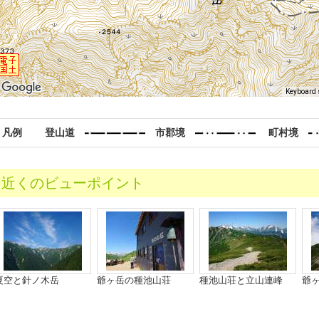
Keyboard 
凡
例
登山道
市郡境
町村境
近くのビューポイント
夏空と針ノ木岳
爺ヶ岳の種池山荘
種池山荘と立山連峰
爺