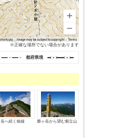
shortcuts
Image may be subject to copyright
Terms
※正確な場所でない場合があります
都府県境
ヶ岳へ続く稜線
爺ヶ岳から望む剱立山