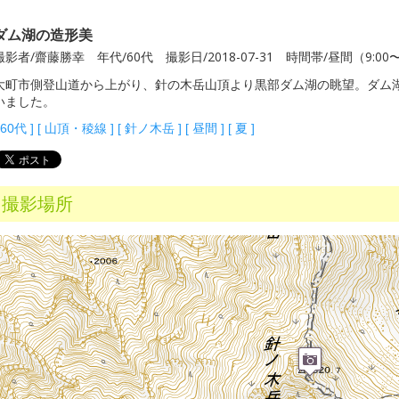
ダム湖の造形美
撮影者/齋藤勝幸 年代/60代 撮影日/2018-07-31 時間帯/昼間（9:00
大町市側登山道から上がり、針の木岳山頂より黒部ダム湖の眺望。ダム
いました。
60代
]
[
山頂・稜線
]
[
針ノ木岳
]
[
昼間
]
[
夏
]
撮影場所