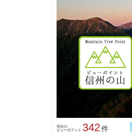
342
現在の
件
ビューポイント