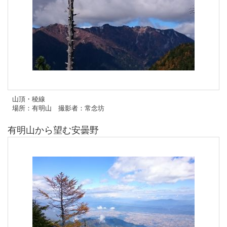
山頂・稜線
場所：有明山 撮影者：常念坊
有明山から望む安曇野