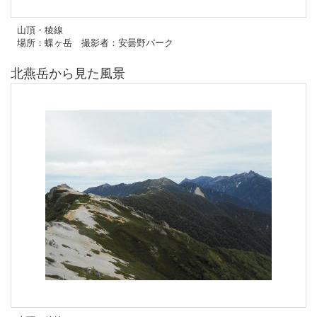
山頂・稜線
場所：蝶ヶ岳 撮影者：安曇野パーク
北燕岳から見た風景