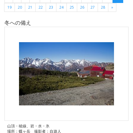
19
20
21
22
23
24
25
26
27
28
»
冬への備え
山頂・稜線、岩・水・氷
場所：蝶ヶ岳 撮影者：自遊人