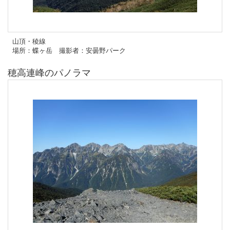
山頂・稜線
場所：蝶ヶ岳 撮影者：安曇野パーク
穂高連峰のパノラマ