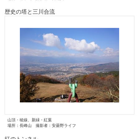
歴史の塔と三川合流
山頂・稜線、新緑・紅葉
場所：長峰山 撮影者：安曇野ライフ
紅のトンネル