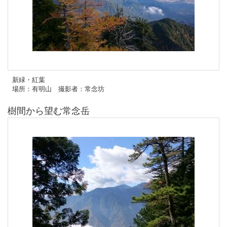
新緑・紅葉
場所：有明山 撮影者：常念坊
樹間から望む常念岳