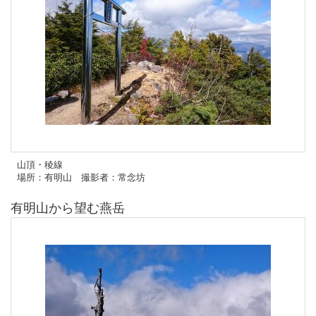
山頂・稜線
場所：有明山 撮影者：常念坊
有明山から望む燕岳