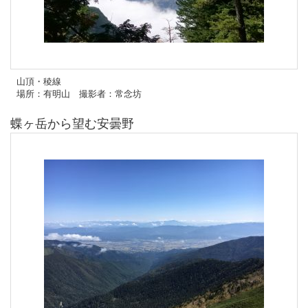
山頂・稜線
場所：有明山 撮影者：常念坊
蝶ヶ岳から望む安曇野